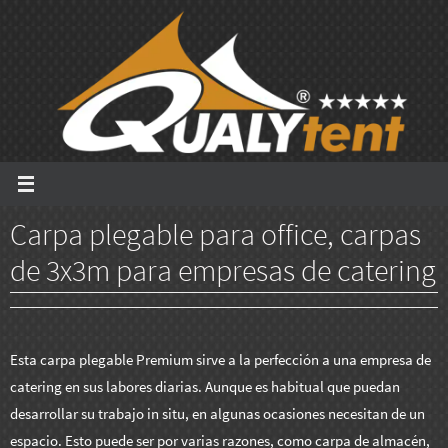
Ir
al
contenido
Carpa plegable para office, carpas
de 3x3m para empresas de catering
Esta carpa plegable Premium sirve a la perfección a una empresa de
catering en sus labores diarias. Aunque es habitual que puedan
desarrollar su trabajo in situ, en algunas ocasiones necesitan de un
espacio. Esto puede ser por varias razones, como carpa de almacén,