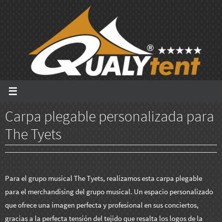
Ir
al
contenido
Carpa plegable personalizada para
The Tyets
Para el grupo musical The Tyets, realizamos esta carpa plegable
para el merchandising del grupo musical. Un espacio personalizado
que ofrece una imagen perfecta y profesional en sus conciertos,
gracias a la perfecta tensión del tejido que resalta los logos de la