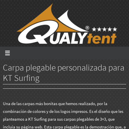
Ir
al
contenido
Carpa plegable personalizada para
KT Surfing
Una de las carpas más bonitas que hemos realizado, por la
combinación de colores y de los logos impresos. Es el diseño que les
planteamos a KT Surfing para sus carpas plegables de 3×3, que
incluía su página web. Esta carpa plegable es la demostración que, a