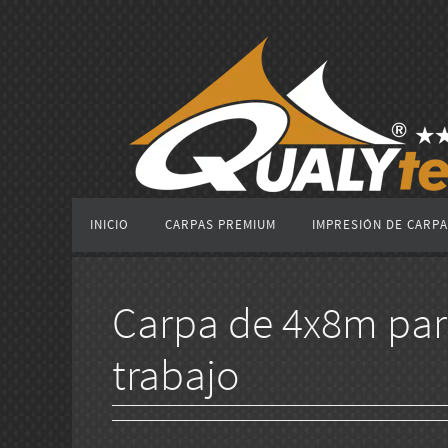
Ir
al
contenido
Ir
INICIO
CARPAS PREMIUM
IMPRESIÓN DE CARP
al
contenido
Carpa de 4x8m par
trabajo