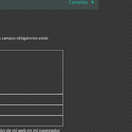
Canarias
s campos obligatorios están
ción de mi web en mi navegador