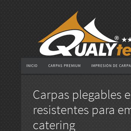
Ir
al
contenido
Ir
INICIO
CARPAS PREMIUM
IMPRESIÓN DE CARP
al
contenido
Carpas plegables e
resistentes para e
catering