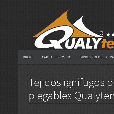
Ir
al
contenido
Ir
INICIO
CARPAS PREMIUM
IMPRESIÓN DE CARP
al
contenido
Tejidos ignífugos 
plegables Qualytent