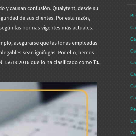
ado y causan confusión. Qualytent, desde su
Bl
guridad de sus clientes. Por esta razón,
Ca
 según las normas vigentes más actuales.
Ca
emplo, asegurarse que las lonas empleadas
Ca
plegables sean ignífugas. Por ello, hemos
N 15619:2016 que lo ha clasificado como
T1
,
Ca
Ca
Ca
Ca
Pe
Un
Vi