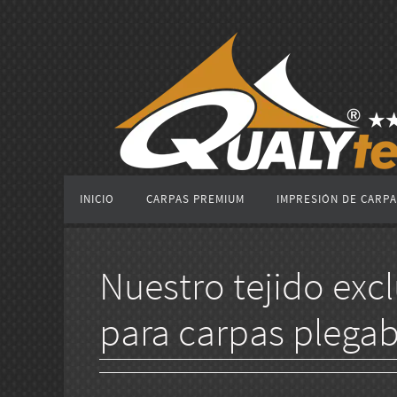
Ir
al
contenido
Ir
INICIO
CARPAS PREMIUM
IMPRESIÓN DE CARP
al
contenido
Nuestro tejido exc
para carpas plegab