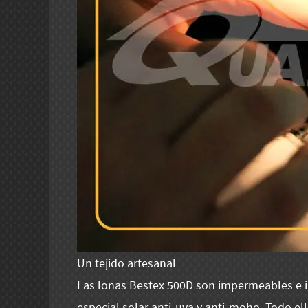
Un tejido artesanal
Las lonas Bestex 500D son impermeables e i
especial solar anti-uva y anti-moho. Todo el