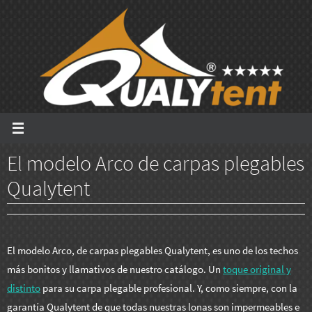
Ir
al
contenido
El modelo Arco de carpas plegables
Qualytent
El modelo Arco, de carpas plegables Qualytent, es uno de los techos
más bonitos y llamativos de nuestro catálogo. Un
toque original y
distinto
para su carpa plegable profesional. Y, como siempre, con la
garantía Qualytent de que todas nuestras lonas son impermeables e