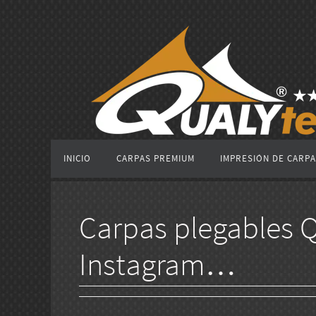
Ir
al
contenido
Ir
INICIO
CARPAS PREMIUM
IMPRESIÓN DE CARP
al
contenido
Carpas plegables Q
Instagram…