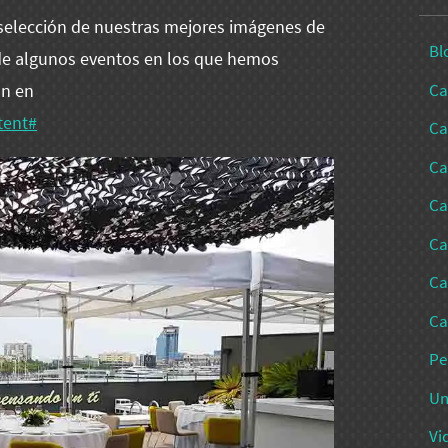
selección de nuestras mejores imágenes de
Bl
de algunos eventos en los que hemos
Ca
ón en
tent#
Ca
Ca
Ca
Ca
Ca
Ca
Pe
Un
Vi