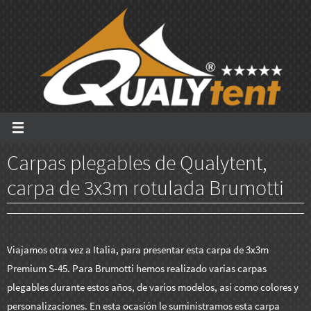
Ir
al
contenido
Carpas plegables de Qualytent,
carpa de 3x3m rotulada Brumotti
Viajamos otra vez a Italia, para presentar esta carpa de 3x3m
Premium S-45. Para Brumotti hemos realizado varias carpas
plegables durante estos años, de varios modelos, así como colores y
personalizaciones. En esta ocasión le suministramos esta carpa