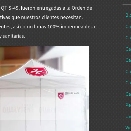
 QT S-45, fueron entregadas a la Orden de
Bl
ivas que nuestros clientes necesitan.
Ca
tentes, así como lonas 100% impermeables e
 sanitarias.
Ca
Ca
Ca
Ca
Ca
Ca
Pe
Un
Vi