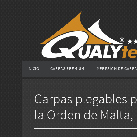
Ir
al
contenido
Ir
INICIO
CARPAS PREMIUM
IMPRESIÓN DE CARP
al
contenido
Carpas plegables p
la Orden de Malta