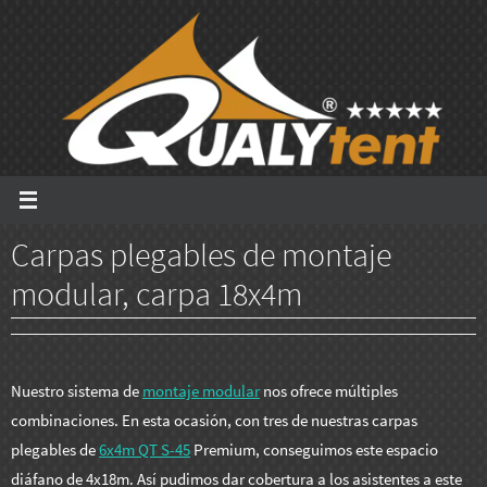
Ir
al
contenido
Carpas plegables de montaje
modular, carpa 18x4m
Nuestro sistema de
montaje modular
nos ofrece múltiples
combinaciones. En esta ocasión, con tres de nuestras carpas
plegables de
6x4m QT S-45
Premium, conseguimos este espacio
diáfano de 4x18m. Así pudimos dar cobertura a los asistentes a este