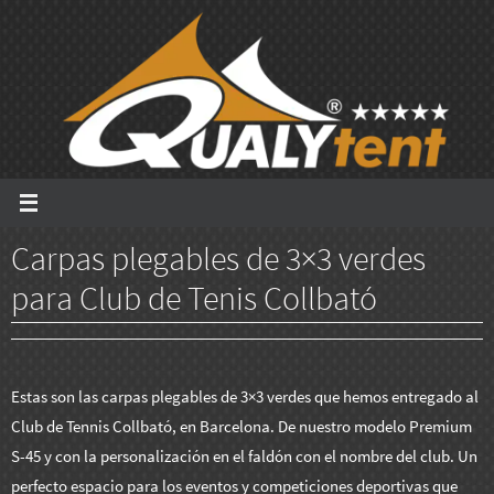
Ir
al
contenido
Carpas plegables de 3×3 verdes
para Club de Tenis Collbató
Estas son las carpas plegables de 3×3 verdes que hemos entregado al
Club de Tennis Collbató, en Barcelona. De nuestro modelo Premium
S-45 y con la personalización en el faldón con el nombre del club. Un
perfecto espacio para los eventos y competiciones deportivas que