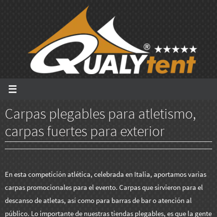
Ir
al
contenido
Carpas plegables para atletismo,
carpas fuertes para exterior
En esta competición atlética, celebrada en Italia, aportamos varias
carpas promocionales para el evento. Carpas que sirvieron para el
descanso de atletas, así como para barras de bar o atención al
público. Lo importante de nuestras tiendas plegables, es que la gente