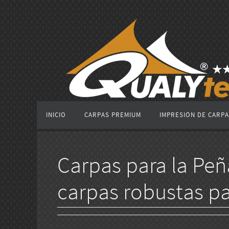
Ir
al
contenido
Ir
INICIO
CARPAS PREMIUM
IMPRESIÓN DE CARP
al
contenido
Carpas para la Peñ
carpas robustas pa