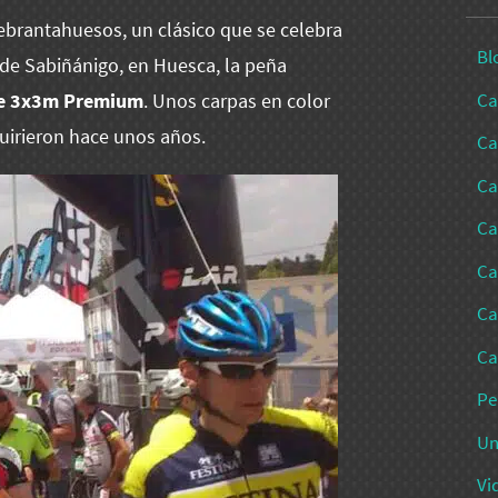
uebrantahuesos, un clásico que se celebra
Bl
de Sabiñánigo, en Huesca, la peña
Ca
de 3x3m Premium
. Unos carpas en color
quirieron hace unos años.
Ca
Ca
Ca
Ca
Ca
Ca
Pe
Un
Vi