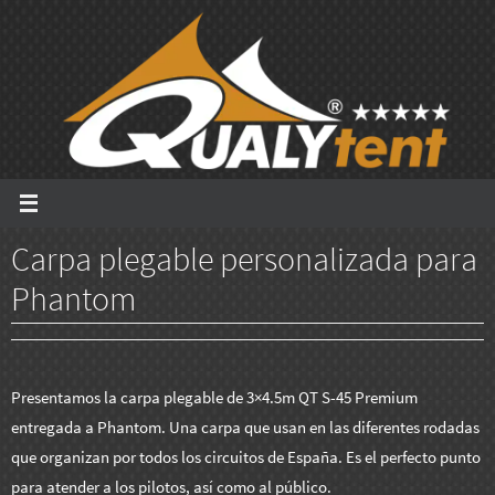
Ir
al
contenido
Carpa plegable personalizada para
Phantom
Presentamos la carpa plegable de 3×4.5m QT S-45 Premium
entregada a Phantom. Una carpa que usan en las diferentes rodadas
que organizan por todos los circuitos de España. Es el perfecto punto
para atender a los pilotos, así como al público.