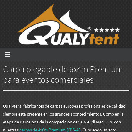
Ir
al
contenido
Carpa plegable de 6x4m Premium
para eventos comerciales
Qualytent, fabricantes de carpas europeas profesionales de calidad,
siempre está presente en los grandes acontecimientos. Como en la
etapa de Barcelona de la competición de vela Audi Med Cup, con
nuestras
carpas de 4x6m Premium QT S-45
. Cubriendo un acto