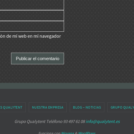
ción de mi web en mi navegador
ES QUALYTENT
NUESTRA EMPRESA
BLOG – NOTICIAS
GRUPO QUALY
Grupo Qualytent Teléfono 93 497 61 08
info@qualytent.es
Funciona con
Nirvana
&
WordPress.