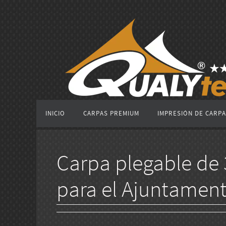
Ir
al
contenido
Ir
INICIO
CARPAS PREMIUM
IMPRESIÓN DE CARP
al
contenido
Carpa plegable d
para el Ajuntament