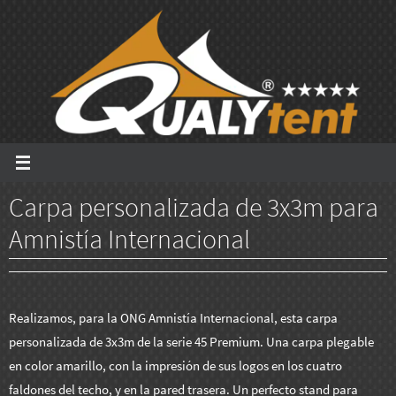
Ir
al
contenido
Carpa personalizada de 3x3m para
Amnistía Internacional
Realizamos, para la ONG Amnistía Internacional, esta carpa
personalizada de 3x3m de la serie 45 Premium. Una carpa plegable
en color amarillo, con la impresión de sus logos en los cuatro
faldones del techo, y en la pared trasera. Un perfecto stand para