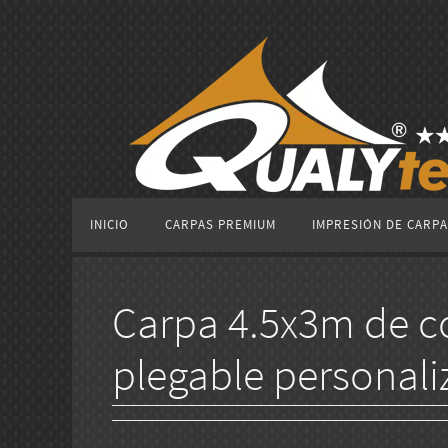
Ir
al
contenido
Ir
INICIO
CARPAS PREMIUM
IMPRESIÓN DE CARP
al
contenido
Carpa 4.5x3m de co
plegable personali