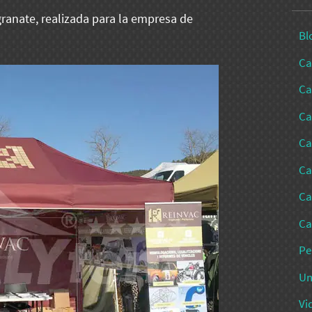
ranate, realizada para la empresa de
Bl
Ca
Ca
Ca
Ca
Ca
Ca
Ca
Pe
Un
Vi